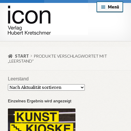
Zur
Zum
Menü
Navigation
Inhalt
springen
springen
About
Mein Konto
START
PRODUKTE VERSCHLAGWORTET MIT
„LEERSTAND“
Versand & Lieferung
Allgemeine Geschäftsbedingungen
Leerstand
Aktuell
Einzelnes Ergebnis wird angezeigt