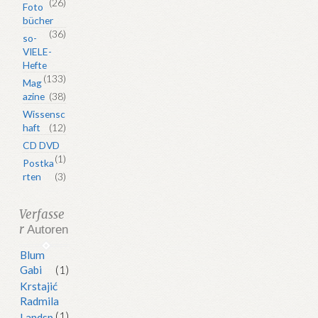
(26)
Foto
bücher
(36)
so-
VIELE-
Hefte
(133)
Mag
azine
(38)
Wissensc
haft
(12)
CD DVD
(1)
Postka
rten
(3)
Verfasse
r
Autoren
Blum
Gabi
(1)
Krstajić
Radmila
(1)
Landsp