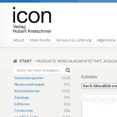
Zur
Zum
Navigation
Inhalt
springen
springen
About
Mein Konto
Versand & Lieferung
Allgemeine
START
PRODUKTE VERSCHLAGWORTET MIT „KOLLEK
Kollektiv
Gesamtprogramm
(326)
Neuerscheinungen
(95)
Künstlerbücher
(152)
Kataloge
(99)
Editionen
(26)
Fotobücher
(36)
so-VIELE-Hefte
(133)