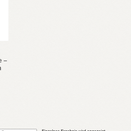
e –
m
Einzelnes Ergebnis wird angezeigt