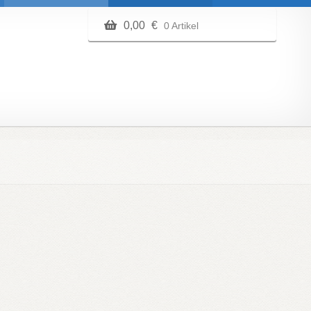
0,00
€
0 Artikel