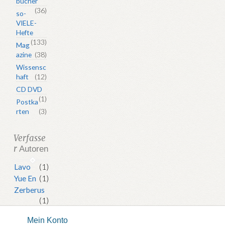
bücher
(36)
so-
VIELE-
Hefte
(133)
Mag
azine
(38)
Wissensc
haft
(12)
CD DVD
(1)
Postka
rten
(3)
Verfasse
r
Autoren
Lavo
(1)
Yue En
(1)
Zerberus
(1)
Mein Konto