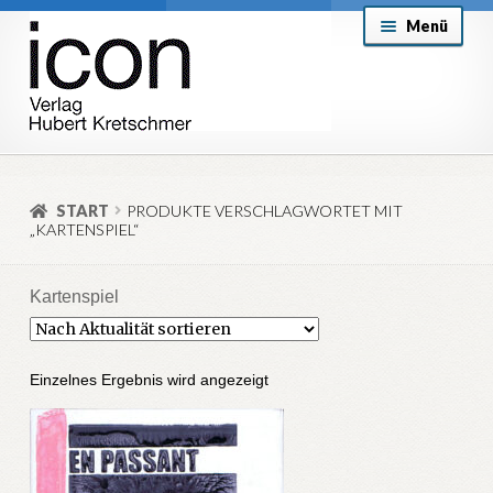
Zur
Zum
Menü
Navigation
Inhalt
springen
springen
About
Mein Konto
START
PRODUKTE VERSCHLAGWORTET MIT
„KARTENSPIEL“
Versand & Lieferung
Allgemeine Geschäftsbedingungen
Kartenspiel
Aktuell
Einzelnes Ergebnis wird angezeigt