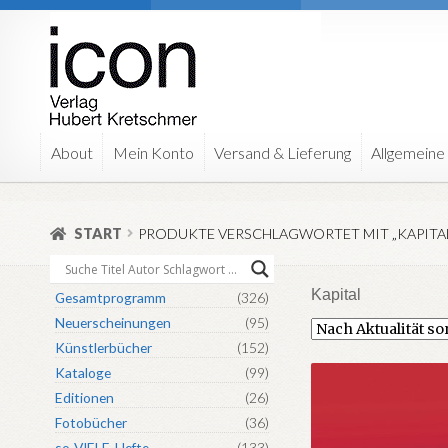
Zur
Zum
Navigation
Inhalt
springen
springen
About
Mein Konto
Versand & Lieferung
Allgemeine
START
PRODUKTE VERSCHLAGWORTET MIT „KAPITAL
Kapital
Gesamtprogramm
(326)
Neuerscheinungen
(95)
Künstlerbücher
(152)
Kataloge
(99)
Editionen
(26)
Fotobücher
(36)
so-VIELE-Hefte
(133)