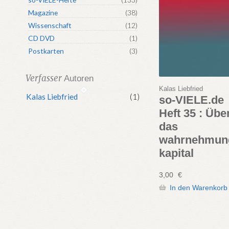
Magazine
(38)
Wissenschaft
(12)
CD DVD
(1)
Postkarten
(3)
Verfasser
Autoren
Kalas Liebfried
Kalas Liebfried
(1)
so-VIELE.de
Heft 35 : Übe
das
wahrnehmun
kapital
3,00
€
In den Warenkorb