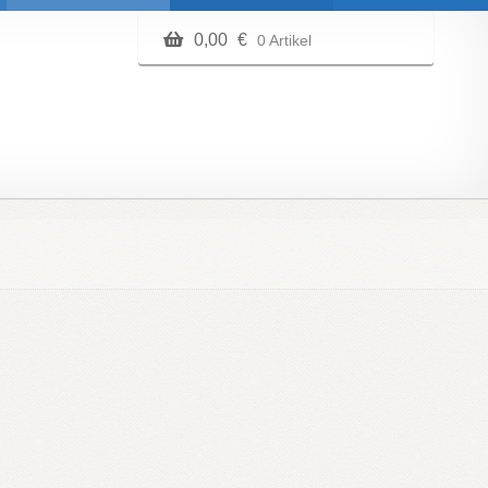
0,00
€
0 Artikel