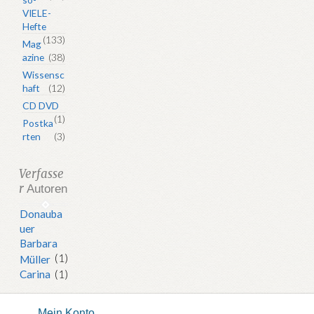
VIELE-
Hefte
(133)
Mag
azine
(38)
Wissensc
haft
(12)
CD DVD
(1)
Postka
rten
(3)
Verfasse
r
Autoren
Donauba
uer
Barbara
(1)
Müller
Carina
(1)
Mein Konto