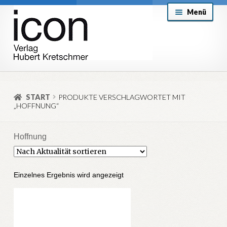
Zur
Zum
Menü
Navigation
Inhalt
springen
springen
About
Mein Konto
START
PRODUKTE VERSCHLAGWORTET MIT
„HOFFNUNG“
Versand & Lieferung
Allgemeine Geschäftsbedingungen
Hoffnung
Aktuell
Einzelnes Ergebnis wird angezeigt