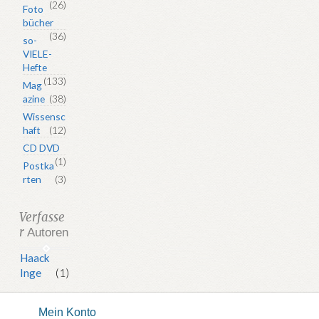
(26)
Foto
bücher
(36)
so-
VIELE-
Hefte
(133)
Mag
azine
(38)
Wissensc
haft
(12)
CD DVD
(1)
Postka
rten
(3)
Verfasse
r
Autoren
Haack
Inge
(1)
Mein Konto