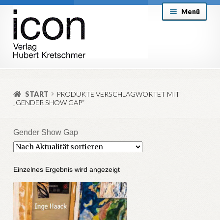
Zur
Zum
Menü
Navigation
Inhalt
springen
springen
About
Mein Konto
START
PRODUKTE VERSCHLAGWORTET MIT
„GENDER SHOW GAP“
Versand & Lieferung
Allgemeine Geschäftsbedingungen
Gender Show Gap
Aktuell
Einzelnes Ergebnis wird angezeigt