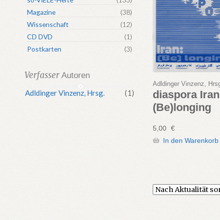
Magazine
(38)
Wissenschaft
(12)
CD DVD
(1)
Postkarten
(3)
Verfasser
Autoren
Adldinger Vinzenz, Hrs
diaspora Iran
Adldinger Vinzenz, Hrsg.
(1)
(Be)longing
5,00
€
In den Warenkorb