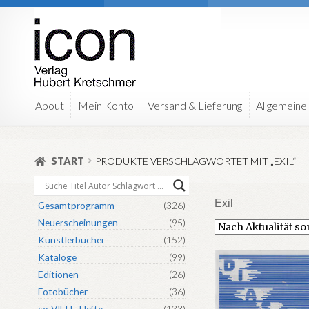
Zur
Zum
Navigation
Inhalt
springen
springen
About
Mein Konto
Versand & Lieferung
Allgemeine
START
PRODUKTE VERSCHLAGWORTET MIT „EXIL“
Exil
Gesamtprogramm
(326)
Neuerscheinungen
(95)
Künstlerbücher
(152)
Kataloge
(99)
Editionen
(26)
Fotobücher
(36)
so-VIELE-Hefte
(133)