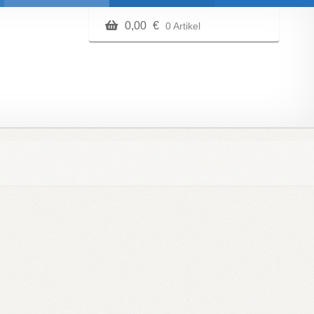
0,00
€
0 Artikel