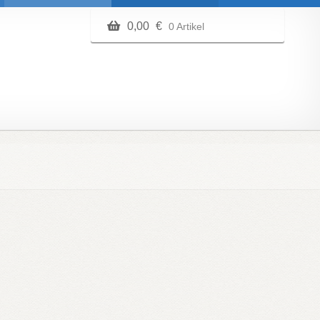
0,00
€
0 Artikel