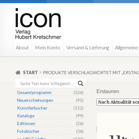
Zur
Zum
Navigation
Inhalt
springen
springen
About
Mein Konto
Versand & Lieferung
Allgemeine
START
PRODUKTE VERSCHLAGWORTET MIT „ERSTAU
Erstaunen
Gesamtprogramm
(326)
Neuerscheinungen
(95)
Künstlerbücher
(152)
Kataloge
(99)
Editionen
(26)
Fotobücher
(36)
so-VIELE-Hefte
(133)