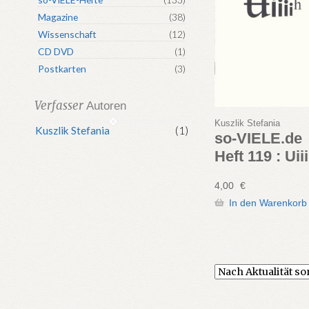
Magazine
(38)
Wissenschaft
(12)
CD DVD
(1)
Postkarten
(3)
Verfasser
Autoren
Kuszlik Stefania
Kuszlik Stefania
(1)
so-VIELE.de
Heft 119 : Uii
4,00
€
In den Warenkorb