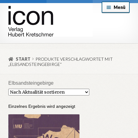
Zur
Zum
Menü
Navigation
Inhalt
springen
springen
About
Mein Konto
START
PRODUKTE VERSCHLAGWORTET MIT
„ELBSANDSTEINGEBIRGE“
Versand & Lieferung
Allgemeine Geschäftsbedingungen
Elbsandsteingebirge
Aktuell
Einzelnes Ergebnis wird angezeigt