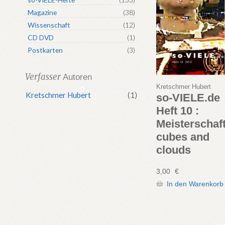
Magazine
(38)
Wissenschaft
(12)
CD DVD
(1)
Postkarten
(3)
Verfasser
Autoren
Kretschmer Hubert
Kretschmer Hubert
(1)
so-VIELE.de
Heft 10 :
Meisterschaft
cubes and
clouds
3,00
€
In den Warenkorb