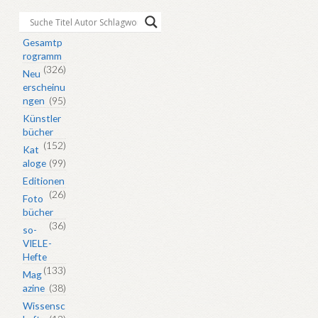
Aktualität
sortiert
Gesamtp
rogramm
(326)
Neu
erscheinu
ngen
(95)
Künstler
bücher
(152)
Kat
aloge
(99)
Editionen
(26)
Foto
bücher
(36)
so-
VIELE-
Hefte
(133)
Mag
azine
(38)
Wissensc