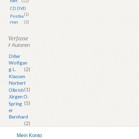
haft
(12)
CD DVD
(1)
Postka
rten
(3)
Verfasse
r
Autoren
Diller
Wolfgan
g L.
(2)
Klassen
Norbert
(1)
Olbrich
Jürgen O.
(5)
Spring
er
Bernhard
(2)
Mein Konto