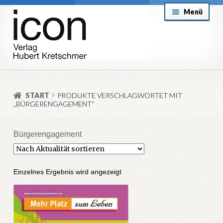
Zur
Zum
Menü
Navigation
Inhalt
springen
springen
About
Mein Konto
START
PRODUKTE VERSCHLAGWORTET MIT
„BÜRGERENGAGEMENT“
Versand & Lieferung
Allgemeine Geschäftsbedingungen
Bürgerengagement
Aktuell
Einzelnes Ergebnis wird angezeigt