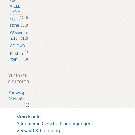
so-
VIELE-
Hefte
(133)
Mag
azine
(38)
Wissensc
haft
(12)
CD DVD
(1)
Postka
rten
(3)
Verfasse
r
Autoren
Kieweg
Melanie
(1)
Mein Konto
Allgemeine Geschäftsbedingungen
Versand & Lieferung