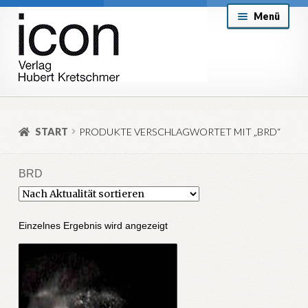
Zur
Zum
Menü
Navigation
Inhalt
springen
springen
About
Mein Konto
START
PRODUKTE VERSCHLAGWORTET MIT „BRD“
Versand & Lieferung
BRD
Allgemeine Geschäftsbedingungen
Aktuell
Einzelnes Ergebnis wird angezeigt