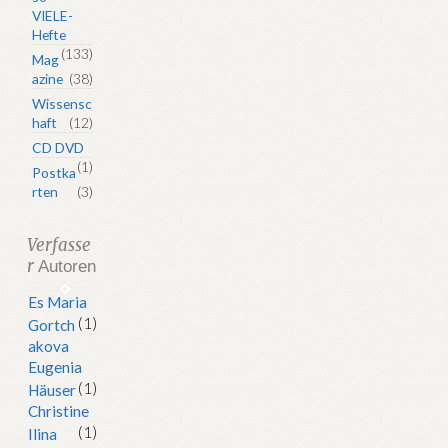
VIELE-
Hefte
(133)
Mag
azine
(38)
Wissensc
haft
(12)
CD DVD
(1)
Postka
rten
(3)
Verfasse
r
Autoren
Es Maria
(1)
Gortch
akova
Eugenia
(1)
Häuser
Christine
(1)
Ilina