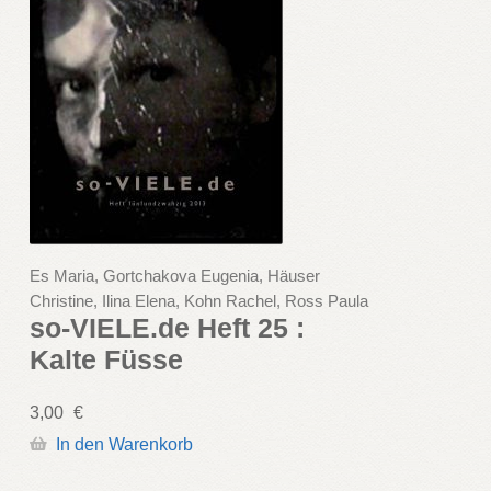
Es Maria, Gortchakova Eugenia, Häuser
Christine, Ilina Elena, Kohn Rachel, Ross Paula
so-VIELE.de Heft 25 :
Kalte Füsse
3,00
€
In den Warenkorb