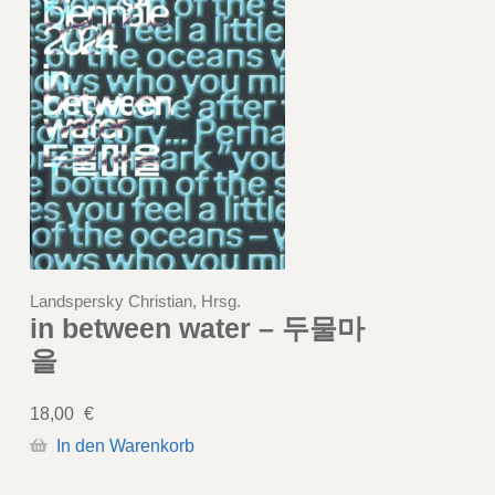
Landspersky Christian, Hrsg.
in between water – 두물마
을
18,00
€
In den Warenkorb