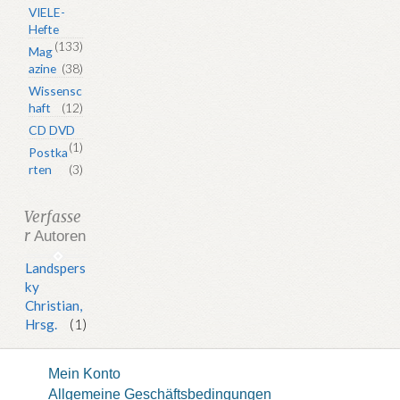
VIELE-
Hefte
(133)
Mag
azine
(38)
Wissensc
haft
(12)
CD DVD
(1)
Postka
rten
(3)
Verfasse
r
Autoren
Landspers
ky
Christian,
Hrsg.
(1)
Mein Konto
Allgemeine Geschäftsbedingungen