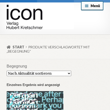
Zur
Zum
Menü
Navigation
Inhalt
springen
springen
About
Mein Konto
START
PRODUKTE VERSCHLAGWORTET MIT
„BEGEGNUNG“
Versand & Lieferung
Allgemeine Geschäftsbedingungen
Begegnung
Aktuell
Einzelnes Ergebnis wird angezeigt