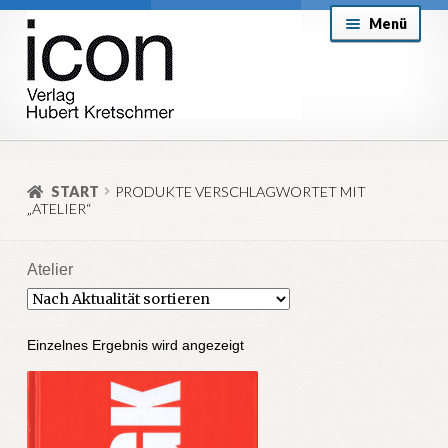
Zur
Zum
Menü
Navigation
Inhalt
springen
springen
About
Mein Konto
START
PRODUKTE VERSCHLAGWORTET MIT
„ATELIER“
Versand & Lieferung
Allgemeine Geschäftsbedingungen
Atelier
Aktuell
Einzelnes Ergebnis wird angezeigt