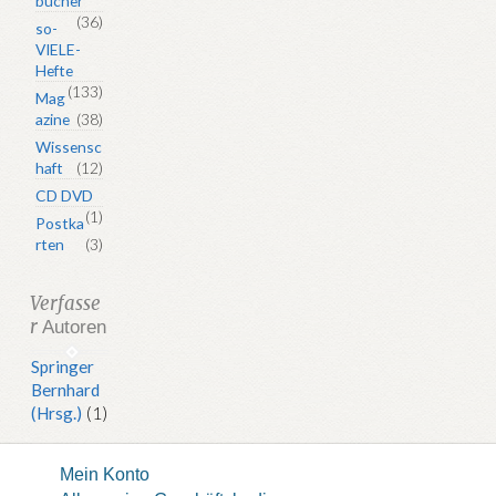
bücher
(36)
so-
VIELE-
Hefte
(133)
Mag
azine
(38)
Wissensc
haft
(12)
CD DVD
(1)
Postka
rten
(3)
Verfasse
r
Autoren
Springer
Bernhard
(Hrsg.)
(1)
Mein Konto